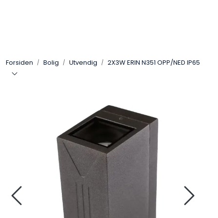
Skip to main content
Interiør
Forsiden
Bolig
Utvendig
2X3W ERIN N351 OPP/NED IP65
Industri
Bolig
LED-striper 24V
Lyskaster/Effekt
Butikk
Sport