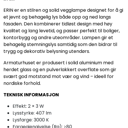
ERIN er en stilren og solid vegglampe designet for å gi
et jevnt og behagelig lys både opp og ned langs
fasaden. Den kombinerer tidløst design med høy
kvalitet og lang levetid, og passer perfekt til boliger,
kontorbygg og andre uteområder. Lampen gir et
behagelig stemningslys samtidig som den bidrar til
trygg og dekorativ belysning utendørs.
Armaturhuset er produsert i solid aluminium med
herdet glass og en pulverlakkert overflate som gir
svært god motstand mot vær og vind – ideell for
nordiske forhold.
TEKNISK INFORMASJON
Effekt: 2 × 3 W
Lysstyrke: 407 lm
Lysfarge: 3000 K
Fargegjengivelse (Ra): >80