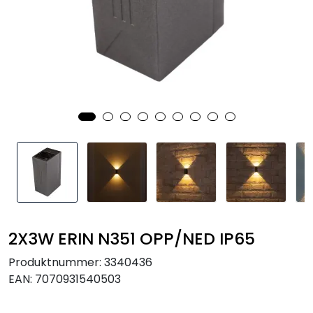
Utendørs
Lyskilder
Arbeidslampe
EPD
Sluttsalg
Referanser
2X3W ERIN N351 OPP/NED IP65
Produktnummer:
3340436
EAN:
7070931540503