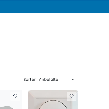
0
Katalog
Infosenter
Favoritter
Logg inn
Sorter