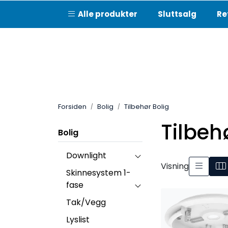
Skip to main content
Alle produkter
Sluttsalg
Re
Forsiden
Bolig
Tilbehør Bolig
Tilbeh
Bolig
Downlight
Visning
Skinnesystem 1-
fase
Tak/Vegg
Lyslist