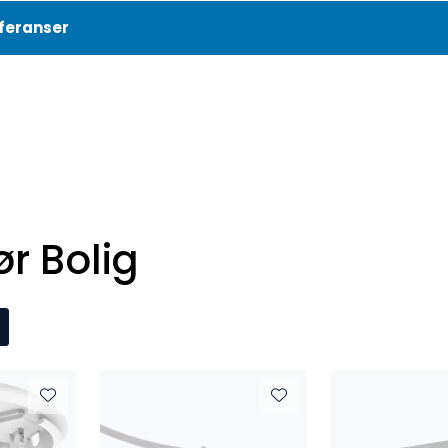
feranser
Aktuelt
Referanser
ør Bolig