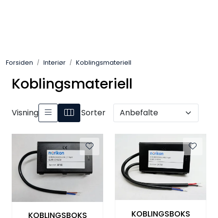
Skip to main content
Interiør
Forsiden
Interiør
Koblingsmateriell
Industri
Koblingsmateriell
Bolig
Visning
Sorter
LED-striper 24V
Lyskaster/Effekt
Butikk
Sport
KOBLINGSBOKS
KOBLINGSBOKS