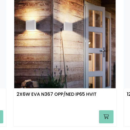
2X6W EVA N367 OPP/NED IP65 HVIT
1