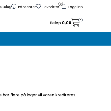
0
Katalog
Infosenter
Favoritter
Logg inn
0
Beløp
0,00
e har flere på lager vil varen krediteres.