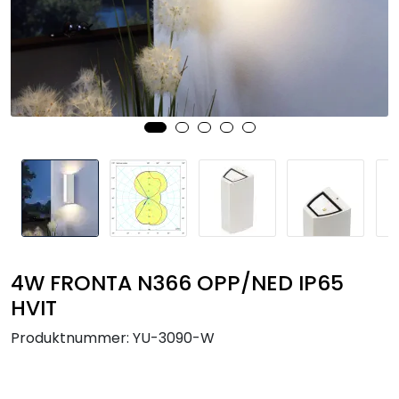
Utendørs
Lyskilder
Trådløs sensor
Arbeidslampe
EPD
Sluttsalg
4W FRONTA N366 OPP/NED IP65
HVIT
Referanser
Produktnummer:
YU-3090-W