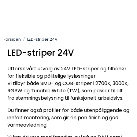
Skip to main content
Interiør
Forsiden
LED-striper 24V
Industri
LED-striper 24V
Bolig
Utforsk vårt utvalg av 24V LED-striper og tilbehør
LED-striper 24V
for fleksible og pålitelige lysløsninger.
Vi tilbyr både SMD- og COB-striper i 2700K, 3000K,
RGBW og Tunable White (TW), som passer til alt
Lyskaster/Effekt
fra stemningsbelysning til funksjonelt arbeidslys.
Butikk
Du finner også profiler for både utenpåliggende og
innfelt montering, som gir en pen finish og god
varmeavledning.
Sport