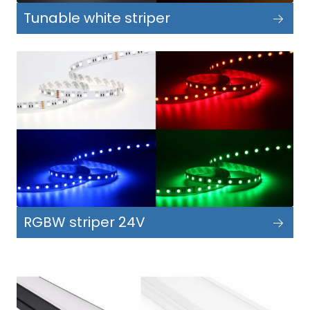
Tunable white striper
RGBW striper 24V