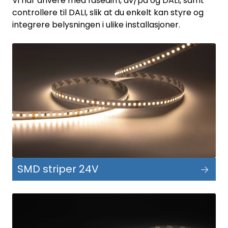
Vi har drivere med fasedim, av/på og DALI, samt
Utendørs
controllere til DALI, slik at du enkelt kan styre og
integrere belysningen i ulike installasjoner.
Lyskilder
Arbeidslampe
EPD
Sluttsalg
Referanser
SMD striper 24V