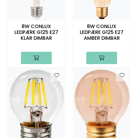
Utendørs
Lyskilder
8W CONLUX
8W CONLUX
LEDPÆRE G125 E27
LEDPÆRE G125 E27
KLAR DIMBAR
AMBER DIMBAR
Arbeidslampe
EPD
Sluttsalg
Referanser