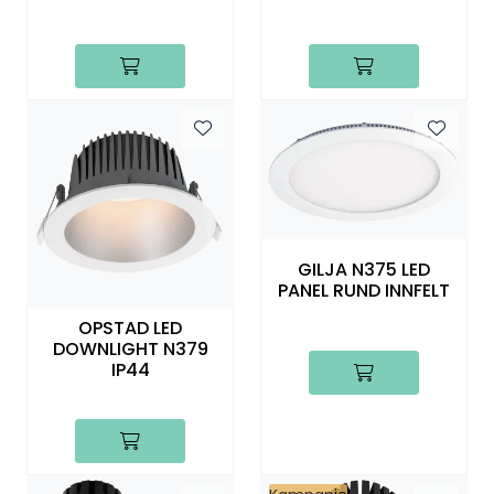
Utendørs
Lyskilder
Arbeidslampe
EPD
Sluttsalg
GILJA N375 LED
PANEL RUND INNFELT
Referanser
OPSTAD LED
DOWNLIGHT N379
IP44