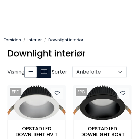
Skip to main content
Interiør
Forsiden
Interiør
Downlight interiør
Industri
Downlight interiør
Bolig
Visning
Sorter
LED-striper 24V
EPD
EPD
Lyskaster/Effekt
Butikk
Sport
OPSTAD LED
OPSTAD LED
DOWNLIGHT HVIT
DOWNLIGHT SORT