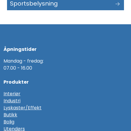
Sportsbelysning
Utendørs
Lyskilder
Arbeidslampe
Åpningstider
EPD
Mandag - fredag:
07.00 - 16.00
Sluttsalg
Produkter
Referanser
Interiør
Industri
Lyskaster/Effekt
Butikk
Bolig
Utendørs