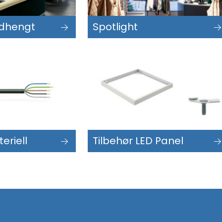
edhengt
Spotlight
eriell
Tilbehør LED Panel