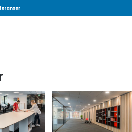
feranser
Aktuelt
Referanser
r