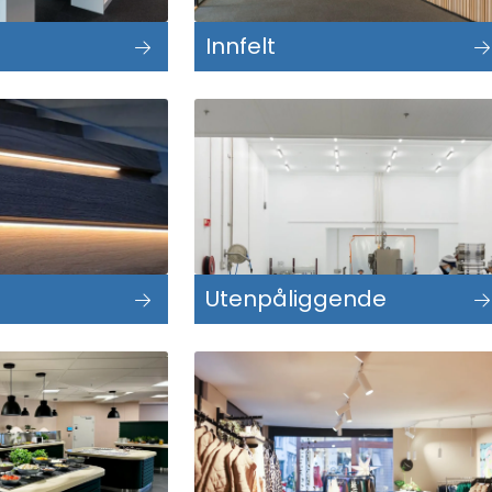
Innfelt
Utenpåliggende