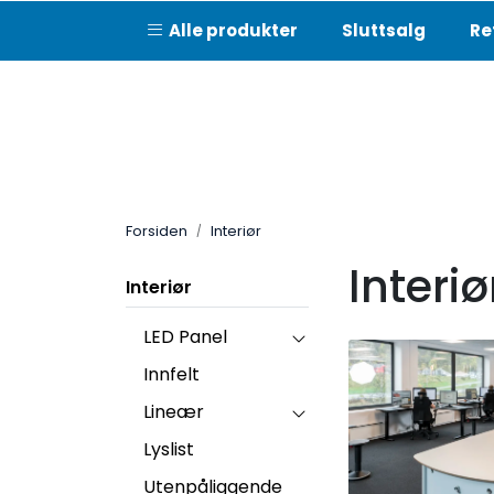
Skip to main content
Alle produkter
Sluttsalg
Re
Forsiden
Interiør
Interiø
Interiør
LED Panel
Innfelt
Lineær
Lyslist
Utenpåliggende