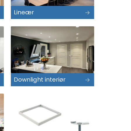
Lineær
Downlight interiør