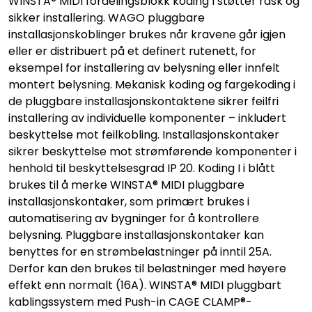
WINSTA® MIDI fordelingsblokk koding I støtter rask og
sikker installering. WAGO pluggbare
installasjonskoblinger brukes når kravene går igjen
eller er distribuert på et definert rutenett, for
eksempel for installering av belysning eller innfelt
montert belysning. Mekanisk koding og fargekoding i
de pluggbare installasjonskontaktene sikrer feilfri
installering av individuelle komponenter – inkludert
beskyttelse mot feilkobling. Installasjonskontaker
sikrer beskyttelse mot strømførende komponenter i
henhold til beskyttelsesgrad IP 20. Koding I i blått
brukes til å merke WINSTA® MIDI pluggbare
installasjonskontaker, som primært brukes i
automatisering av bygninger for å kontrollere
belysning. Pluggbare installasjonskontaker kan
benyttes for en strømbelastninger på inntil 25A.
Derfor kan den brukes til belastninger med høyere
effekt enn normalt (16A). WINSTA® MIDI pluggbart
kablingssystem med Push-in CAGE CLAMP®-