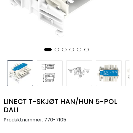
Utendørs
Lyskilder
Arbeidslampe
EPD
Sluttsalg
Referanser
LINECT T-SKJØT HAN/HUN 5-POL
DALI
Produktnummer:
770-7105