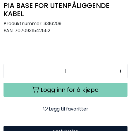
PIA BASE FOR UTENPÅLIGGENDE
Utendørs
KABEL
Lyskilder
Produktnummer:
3316209
EAN:
7070931542552
Arbeidslampe
EPD
Sluttsalg
-
+
Referanser
Logg inn for å kjøpe
Legg til favoritter