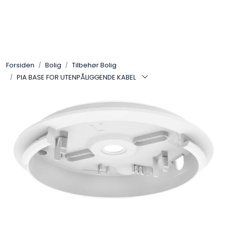
Skip to main content
Interiør
Forsiden
Bolig
Tilbehør Bolig
Industri
PIA BASE FOR UTENPÅLIGGENDE KABEL
Bolig
LED-striper 24V
Lyskaster/Effekt
Butikk
Sport