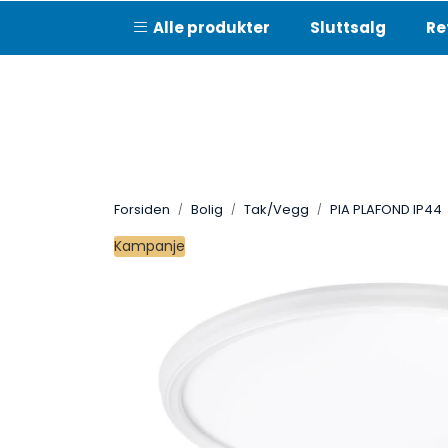
Skip to main content
Alle produkter
Sluttsalg
Re
Forsiden
Bolig
Tak/Vegg
PIA PLAFOND IP44
Kampanje