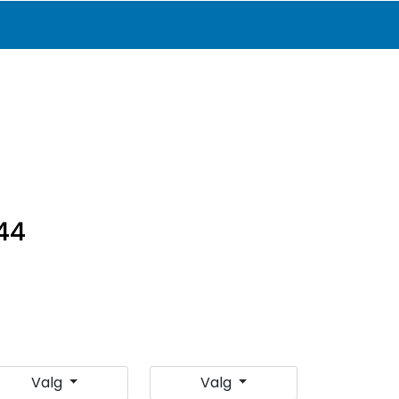
0
Katalog
Infosenter
Favoritter
Logg inn
44
Valg
Valg