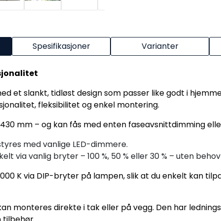
Spesifikasjoner
Varianter
jonalitet
et slankt, tidløst design som passer like godt i hjemmet 
onalitet, fleksibilitet og enkel montering.
 Ø430 mm – og kan fås med enten faseavsnittdimming ell
styres med vanlige LED-dimmere.
elt via vanlig bryter – 100 %, 50 % eller 30 % – uten beho
00 K via DIP-bryter på lampen, slik at du enkelt kan tilpa
kan monteres direkte i tak eller på vegg. Den har lednings
tilbehør.