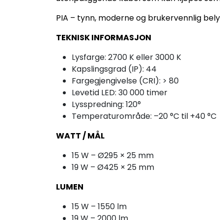
PIA – tynn, moderne og brukervennlig belys
TEKNISK INFORMASJON
Lysfarge: 2700 K eller 3000 K
Kapslingsgrad (IP): 44
Fargegjengivelse (CRI): > 80
Levetid LED: 30 000 timer
Lysspredning: 120°
Temperaturområde: –20 °C til +40 °C
WATT / MÅL
15 W – Ø295 × 25 mm
19 W – Ø425 × 25 mm
LUMEN
15 W – 1550 lm
19 W – 2000 lm