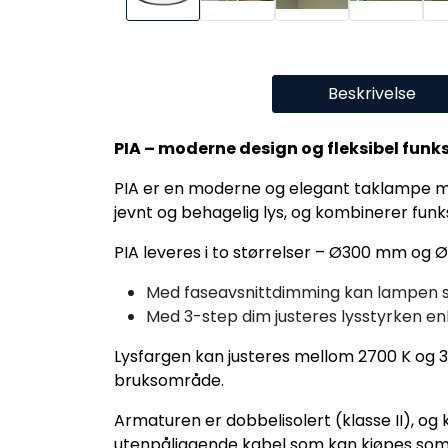
Beskrivelse
PIA – moderne design og fleksibel funks
PIA er en moderne og elegant taklampe med 
jevnt og behagelig lys, og kombinerer funksj
PIA leveres i to størrelser – Ø300 mm og
Med faseavsnittdimming kan lampen 
Med 3-step dim justeres lysstyrken enk
Lysfargen kan justeres mellom 2700 K og 30
bruksområde.
Armaturen er dobbelisolert (klasse II), og 
utenpåliggende kabel som kan kjøpes som 