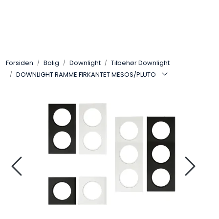
Skip to main content
Interiør
Forsiden
Bolig
Downlight
Tilbehør Downlight
Industri
DOWNLIGHT RAMME FIRKANTET MESOS/PLUTO
Bolig
LED-striper 24V
Lyskaster/Effekt
Butikk
Sport