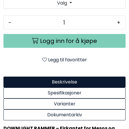
Valg
-
+
Logg inn for å kjøpe
Legg til favoritter
Beskrivelse
Spesifikasjoner
Varianter
Dokumentarkiv
DOWNLIGHT RAMMER – Firkantet for Mesos og