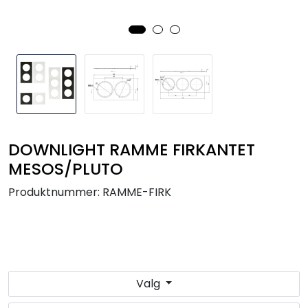
Utendørs
Lyskilder
Arbeidslampe
EPD
DOWNLIGHT RAMME FIRKANTET
Sluttsalg
MESOS/PLUTO
Produktnummer:
RAMME-FIRK
Referanser
Valg