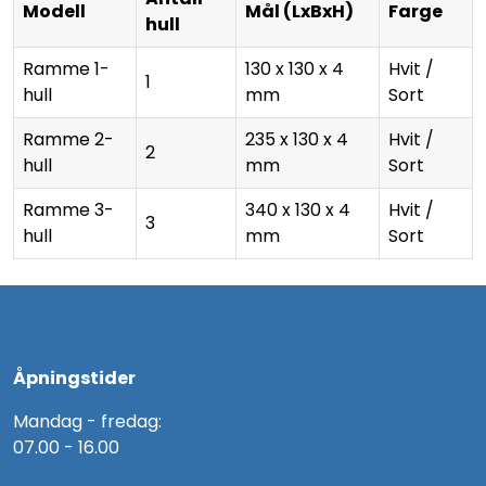
Modell
Mål (LxBxH)
Farge
hull
Ramme 1-
130 x 130 x 4
Hvit /
1
hull
mm
Sort
Ramme 2-
235 x 130 x 4
Hvit /
2
hull
mm
Sort
Ramme 3-
340 x 130 x 4
Hvit /
3
hull
mm
Sort
Åpningstider
Mandag - fredag:
07.00 - 16.00