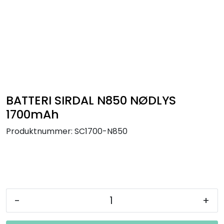
Skip to main content
Interiør
Industri
Bolig
BATTERI SIRDAL N850 NØDLYS
1700mAh
LED-striper 24V
Produktnummer:
SC1700-N850
Lyskaster/Effekt
Butikk
-
+
Sport