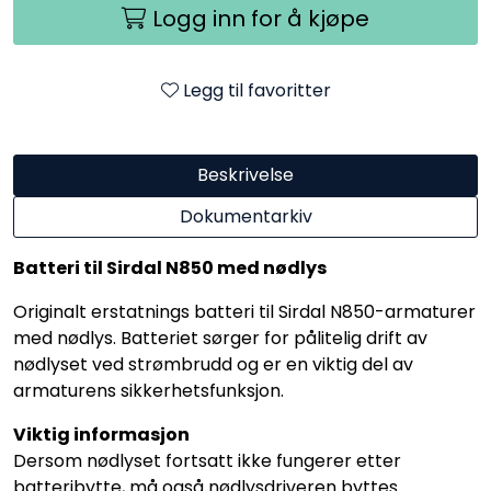
Logg inn for å kjøpe
Utendørs
Lyskilder
Legg til favoritter
Arbeidslampe
Beskrivelse
EPD
Dokumentarkiv
Sluttsalg
Batteri til Sirdal N850 med nødlys
Originalt erstatnings batteri til Sirdal N850-armaturer
Referanser
med nødlys. Batteriet sørger for pålitelig drift av
nødlyset ved strømbrudd og er en viktig del av
armaturens sikkerhetsfunksjon.
Viktig informasjon
Dersom nødlyset fortsatt ikke fungerer etter
batteribytte, må også nødlysdriveren byttes.