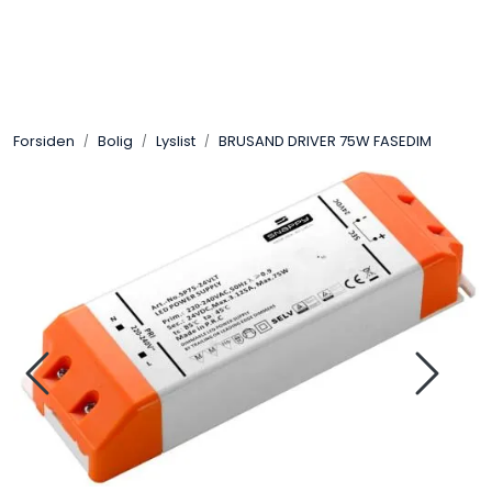
Skip to main content
Interiør
Forsiden
Bolig
Lyslist
BRUSAND DRIVER 75W FASEDIM
Industri
Bolig
LED-striper 24V
Lyskaster/Effekt
Butikk
Sport