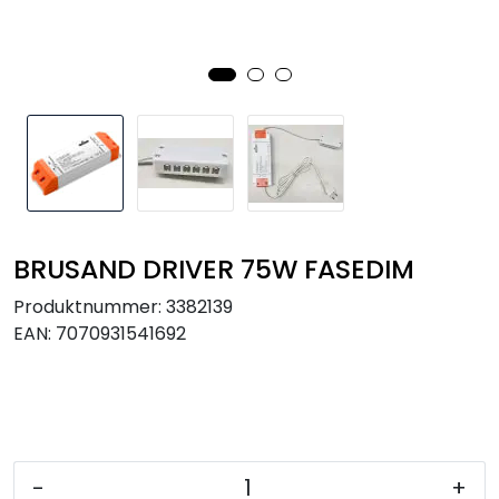
Utendørs
Lyskilder
Arbeidslampe
EPD
BRUSAND DRIVER 75W FASEDIM
Sluttsalg
Produktnummer:
3382139
Referanser
EAN:
7070931541692
-
+