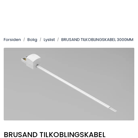
Skip to main content
Interiør
Forsiden
Bolig
Lyslist
BRUSAND TILKOBLINGSKABEL 3000MM
Industri
Bolig
LED-striper 24V
Lyskaster/Effekt
Butikk
Sport
BRUSAND TILKOBLINGSKABEL