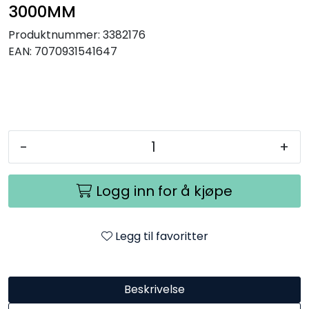
3000MM
Utendørs
Produktnummer:
3382176
Lyskilder
EAN:
7070931541647
Arbeidslampe
EPD
-
+
Sluttsalg
Logg inn for å kjøpe
Referanser
Legg til favoritter
Beskrivelse