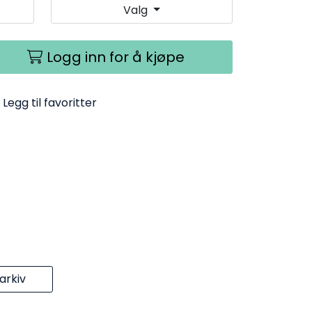
Valg
Logg inn for å kjøpe
Legg til favoritter
rkiv