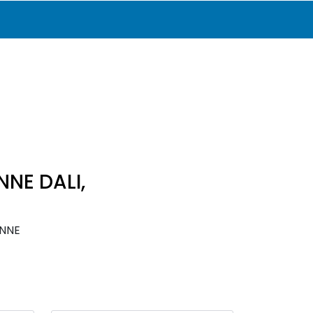
0
Katalog
Infosenter
Favoritter
Logg inn
NNE DALI,
INNE