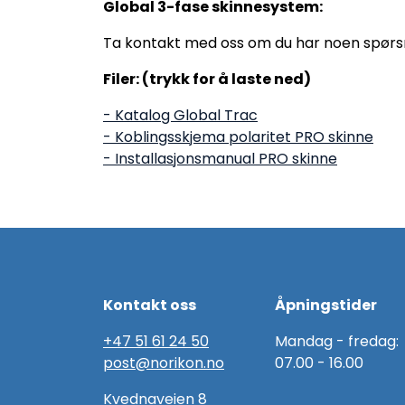
Global 3-fase skinnesystem:
Ta kontakt med oss om du har noen spørsm
Filer: (trykk for å laste ned)
- Katalog Global Trac
- Koblingsskjema polaritet PRO skinne
- Installasjonsmanual PRO skinne
Kontakt oss
Åpningstider
+47 51 61 24 50
Mandag - fredag:
post@norikon.no
07.00 - 16.00
Kvednaveien 8