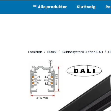
Skip to main content
Alle produkter
Sluttsalg
Re
Forsiden
Butikk
Skinnesystem 3-fase DALI
G