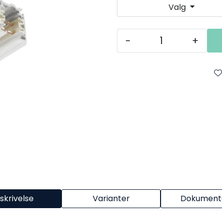
Valg
-
+
skrivelse
Varianter
Dokumenta