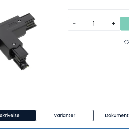
-
+
skrivelse
Varianter
Dokumenta