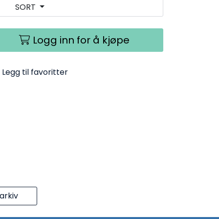
SORT
Logg inn for å kjøpe
Legg til favoritter
rkiv