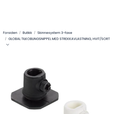
Skip to main content
Interiør
Forsiden
Butikk
Skinnesystem 3-fase
Industri
GLOBAL TILKOBLINGSNIPPEL MED STREKKAVLASTNING, HVIT/SORT
Bolig
LED-striper 24V
Lyskaster/Effekt
Butikk
Sport