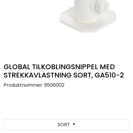
Utendørs
Lyskilder
Arbeidslampe
EPD
GLOBAL TILKOBLINGSNIPPEL MED
Sluttsalg
STREKKAVLASTNING SORT, GA510-2
Produktnummer:
9506002
Referanser
SORT