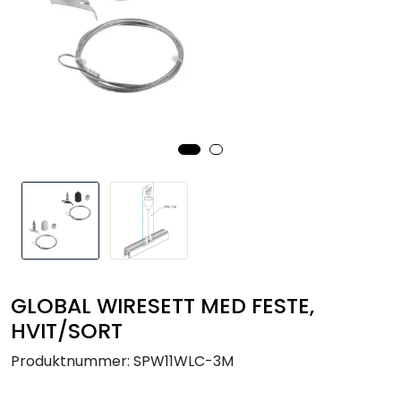
Utendørs
Lyskilder
Arbeidslampe
EPD
Sluttsalg
Referanser
GLOBAL WIRESETT MED FESTE,
HVIT/SORT
Produktnummer:
SPW11WLC-3M