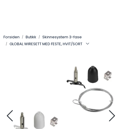
Skip to main content
Interiør
Forsiden
Butikk
Skinnesystem 3-fase
Industri
GLOBAL WIRESETT MED FESTE, HVIT/SORT
Bolig
LED-striper 24V
Lyskaster/Effekt
Butikk
Sport