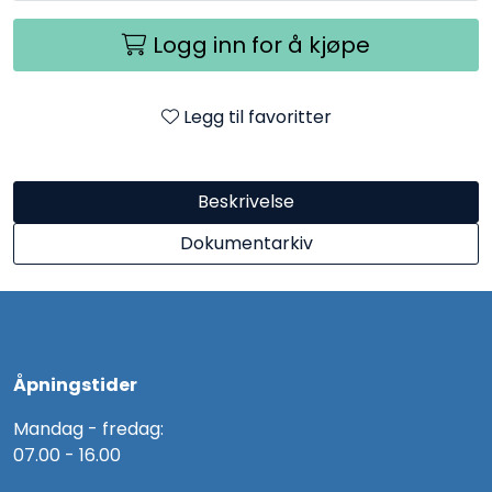
Utendørs
Logg inn for å kjøpe
Lyskilder
Legg til favoritter
Arbeidslampe
Beskrivelse
EPD
Dokumentarkiv
Sluttsalg
Referanser
Åpningstider
Mandag - fredag:
07.00 - 16.00