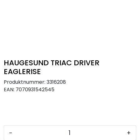
Skip to main content
Interiør
Industri
Bolig
HAUGESUND TRIAC DRIVER
EAGLERISE
LED-striper 24V
Produktnummer:
3316208
EAN:
7070931542545
Lyskaster/Effekt
Butikk
Sport
-
+