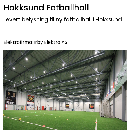
Hokksund Fotballhall
Utendørs
Levert belysning til ny fotballhall i Hokksund.
Lyskilder
Arbeidslampe
Elektrofirma: Irby Elektro AS
EPD
Sluttsalg
Referanser