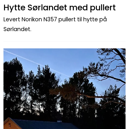
Hytte Sørlandet med pullert
Utendørs
Levert Norikon N357 pullert til hytte på
Lyskilder
Sørlandet.
Arbeidslampe
EPD
Sluttsalg
Referanser