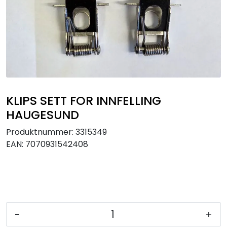
Utendørs
Lyskilder
Arbeidslampe
EPD
KLIPS SETT FOR INNFELLING
HAUGESUND
Sluttsalg
Produktnummer:
3315349
EAN:
7070931542408
Referanser
-
+