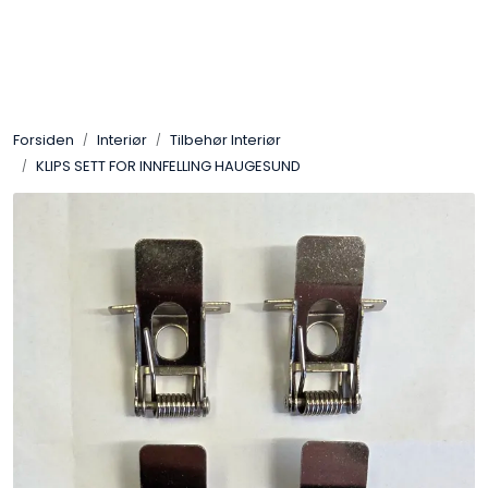
Skip to main content
Interiør
Forsiden
Interiør
Tilbehør Interiør
Industri
KLIPS SETT FOR INNFELLING HAUGESUND
Bolig
LED-striper 24V
Lyskaster/Effekt
Butikk
Sport