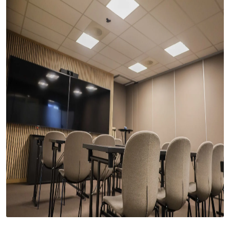
Utendørs
Lyskilder
Arbeidslampe
EPD
Sluttsalg
Referanser