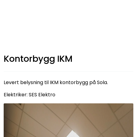
Skip to main content
Interiør
Industri
Kontorbygg IKM
Bolig
LED-striper 24V
Levert belysning til IKM kontorbygg på Sola.
Lyskaster/Effekt
Elektriker: SES Elektro
Butikk
Sport