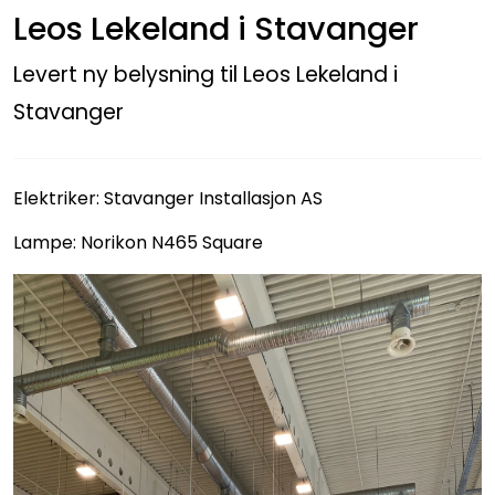
Leos Lekeland i Stavanger
Utendørs
Levert ny belysning til Leos Lekeland i
Lyskilder
Stavanger
Arbeidslampe
Elektriker: Stavanger Installasjon AS
EPD
Lampe: Norikon N465 Square
Sluttsalg
Referanser