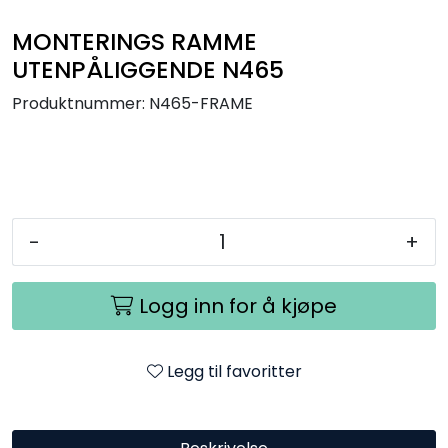
Utendørs
MONTERINGS RAMME
UTENPÅLIGGENDE N465
Lyskilder
Produktnummer:
N465-FRAME
Arbeidslampe
EPD
-
+
Sluttsalg
Referanser
Logg inn for å kjøpe
Legg til favoritter