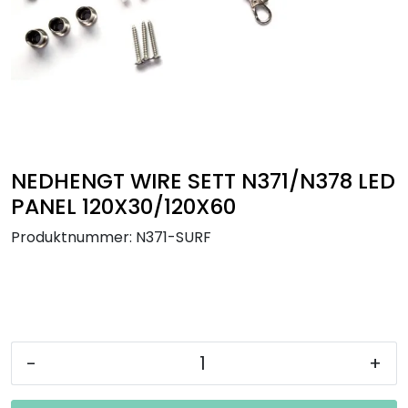
Utendørs
Lyskilder
Arbeidslampe
EPD
NEDHENGT WIRE SETT N371/N378 LED
PANEL 120X30/120X60
Sluttsalg
Produktnummer:
N371-SURF
Referanser
-
+