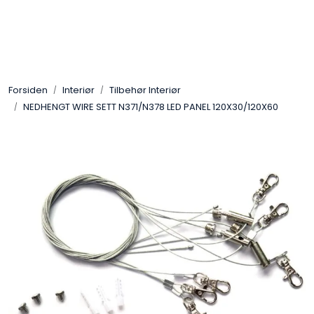
Skip to main content
Interiør
Forsiden
Interiør
Tilbehør Interiør
Industri
NEDHENGT WIRE SETT N371/N378 LED PANEL 120X30/120X60
Bolig
LED-striper 24V
Lyskaster/Effekt
Butikk
Sport