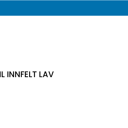
0
Katalog
Infosenter
Favoritter
Logg inn
L INNFELT LAV