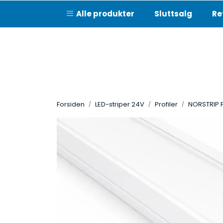
Skip to main content
Alle produkter
Sluttsalg
Re
Forsiden
LED-striper 24V
Profiler
NORSTRIP P