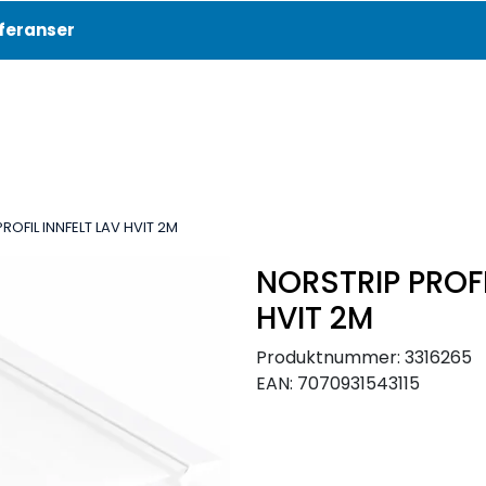
feranser
Aktuelt
Referanser
ROFIL INNFELT LAV HVIT 2M
NORSTRIP PROFI
HVIT 2M
Produktnummer:
3316265
EAN:
7070931543115