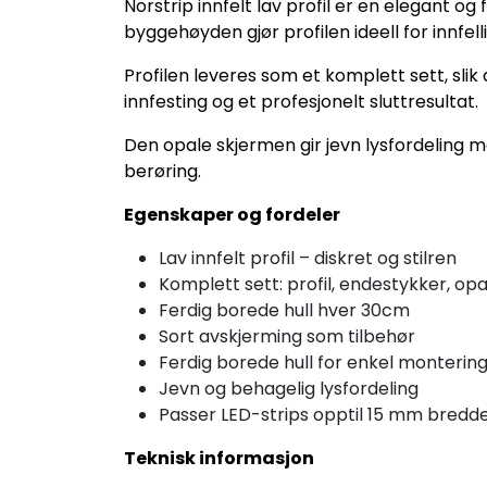
Norstrip innfelt lav profil er en elegant o
byggehøyden gjør profilen ideell for innfelli
Profilen leveres som et komplett sett, slik
innfesting og et profesjonelt sluttresultat.
Den opale skjermen gir jevn lysfordeling 
berøring.
Egenskaper og fordeler
Lav innfelt profil – diskret og stilren
Komplett sett: profil, endestykker, op
Ferdig borede hull hver 30cm
Sort avskjerming som tilbehør
Ferdig borede hull for enkel monterin
Jevn og behagelig lysfordeling
Passer LED-strips opptil 15 mm bredd
Teknisk informasjon