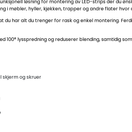
g funksjonell løsning for montering av LED-strips der du ø
ng i møbler, hyller, kjøkken, trapper og andre flater hvor de
 at du har alt du trenger for rask og enkel montering. Ferd
med 100° lysspredning og reduserer blending, samtidig so
al skjerm og skruer
g
e