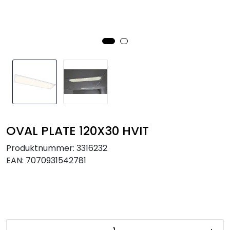
Utendørs
Lyskilder
Arbeidslampe
EPD
Sluttsalg
OVAL PLATE 120X30 HVIT
Produktnummer:
3316232
Referanser
EAN:
7070931542781