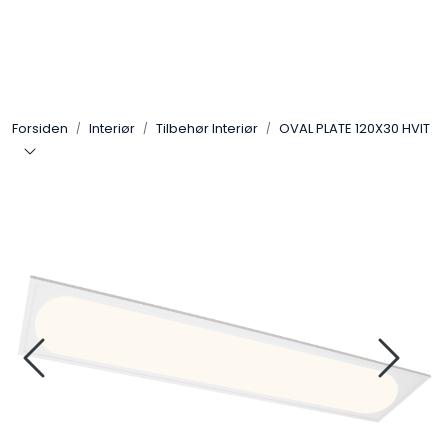
Skip to main content
Interiør
Forsiden
Interiør
Tilbehør Interiør
OVAL PLATE 120X30 HVIT
Industri
Bolig
LED-striper 24V
Lyskaster/Effekt
Butikk
Sport