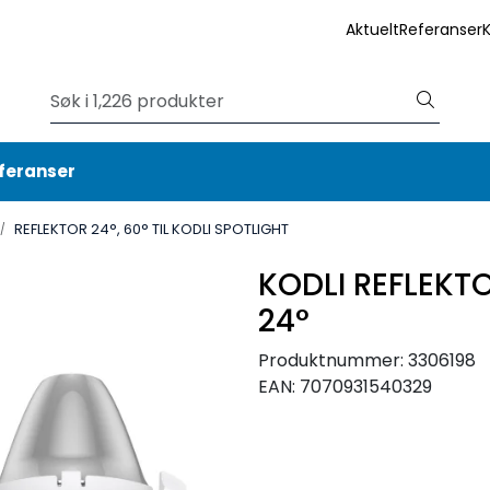
Aktuelt
Referanser
feranser
REFLEKTOR 24°, 60° TIL KODLI SPOTLIGHT
KODLI REFLEK
24°
Produktnummer:
3306198
EAN:
7070931540329