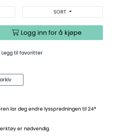
SORT
Logg inn for å kjøpe
Legg til favoritter
rkiv
ktoren lar deg endre lysspredningen til 24°
verktøy er nødvendig.