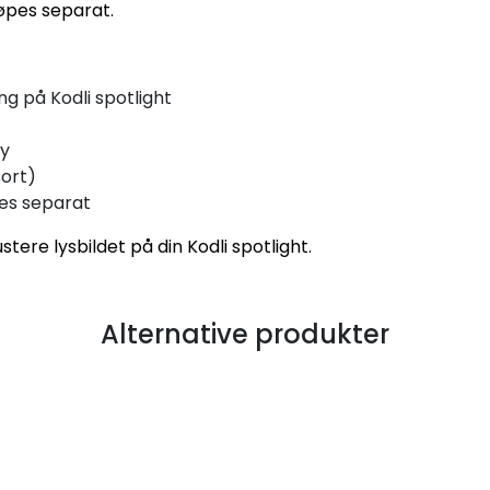
jøpes separat.
g på Kodli spotlight
øy
sort)
ges separat
stere lysbildet på din Kodli spotlight.
Alternative produkter