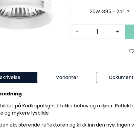
25W Ø85 - 24°
-
+
skrivelse
Varianter
Dokumenta
spredning
sbildet på Kodli spotlight til ulike behov og miljøer. Refle
re og mykere lysbilde.
den eksisterende reflektoren og klikk inn den nye. Ingen 