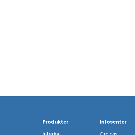
Produkter
Infosenter
Interiør
Om oss