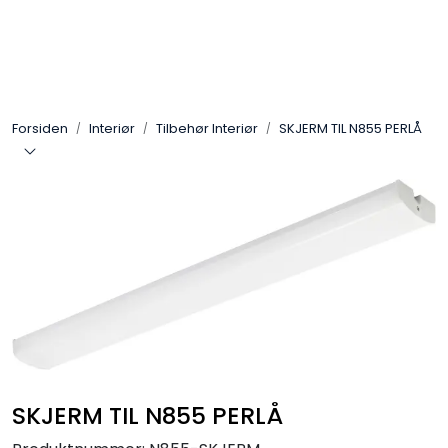
Skip to main content
Interiør
Forsiden
Interiør
Tilbehør Interiør
SKJERM TIL N855 PERLÅ
Industri
Bolig
LED-striper 24V
Lyskaster/Effekt
Butikk
SKJERM TIL N855 PERLÅ
Sport