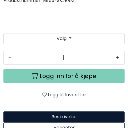
Produktnummer:
N855-SKJERM
Utendørs
Lyskilder
Arbeidslampe
Valg
EPD
-
+
Sluttsalg
Logg inn for å kjøpe
Referanser
Legg til favoritter
Beskrivelse
Varianter