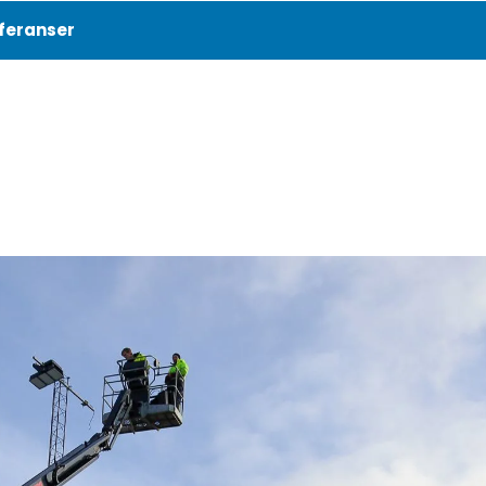
feranser
Aktuelt
Referanser