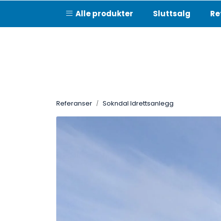
Skip to main content
Alle produkter
Sluttsalg
Re
Referanser
Sokndal Idrettsanlegg