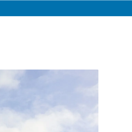
0
Katalog
Infosenter
Favoritter
Logg inn