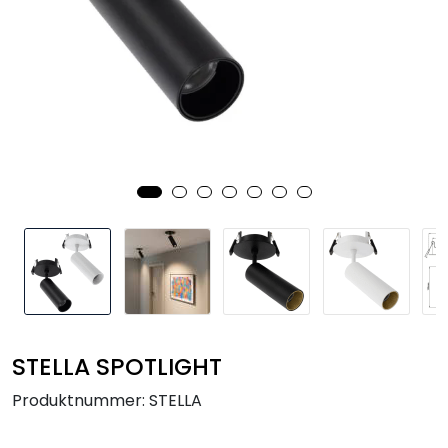
Utendørs
Lyskilder
Arbeidslampe
EPD
Sluttsalg
Referanser
STELLA SPOTLIGHT
Produktnummer:
STELLA