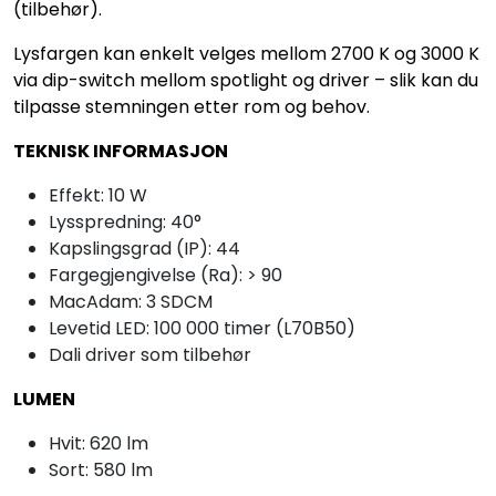
(tilbehør).
Lysfargen kan enkelt velges mellom 2700 K og 3000 K
via dip-switch mellom spotlight og driver – slik kan du
tilpasse stemningen etter rom og behov.
TEKNISK INFORMASJON
Effekt: 10 W
Lysspredning: 40°
Kapslingsgrad (IP): 44
Fargegjengivelse (Ra): > 90
MacAdam: 3 SDCM
Levetid LED: 100 000 timer (L70B50)
Dali driver som tilbehør
LUMEN
Hvit: 620 lm
Sort: 580 lm