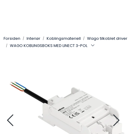
Skip to main content
Interiør
Forsiden
Interiør
Koblingsmateriell
Wago tilkoblet driver
Industri
WAGO KOBLINGSBOKS MED LINECT 3-POL
Bolig
LED-striper 24V
Lyskaster/Effekt
Butikk
Sport