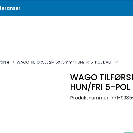
feranser
Aktuelt
Referanser
førsel
WAGO TILFØRSEL 2M 5X1,5mm² HUN/FRI 5-POL DALI
WAGO TILFØRS
HUN/FRI 5-POL 
Produktnummer:
771-9985