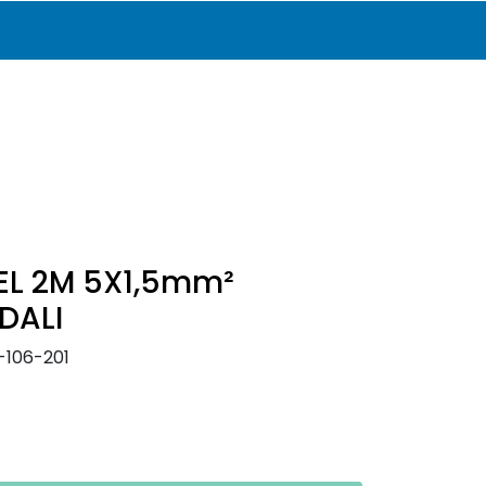
0
Katalog
Infosenter
Favoritter
Logg inn
EL 2M 5X1,5mm²
DALI
-106-201