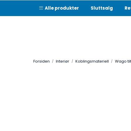
Skip to main content
Alle produkter
Sluttsalg
Re
Forsiden
Interiør
Koblingsmateriell
Wago til