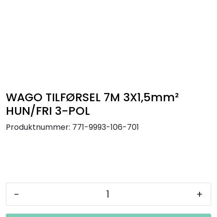
Utendørs
Lyskilder
Arbeidslampe
EPD
WAGO TILFØRSEL 7M 3X1,5mm²
HUN/FRI 3-POL
Sluttsalg
Produktnummer:
771-9993-106-701
Referanser
-
+