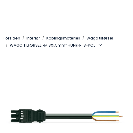
Skip to main content
Interiør
Forsiden
Interiør
Koblingsmateriell
Wago tilførsel
Industri
WAGO TILFØRSEL 7M 3X1,5mm² HUN/FRI 3-POL
Bolig
LED-striper 24V
Lyskaster/Effekt
Butikk
Sport