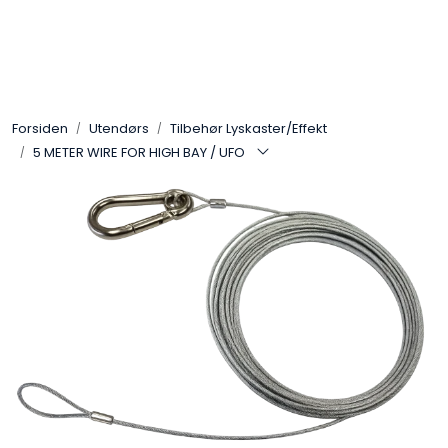
Skip to main content
Interiør
Forsiden
Utendørs
Tilbehør Lyskaster/Effekt
Industri
5 METER WIRE FOR HIGH BAY / UFO
Bolig
LED-striper 24V
Lyskaster/Effekt
Butikk
Sport