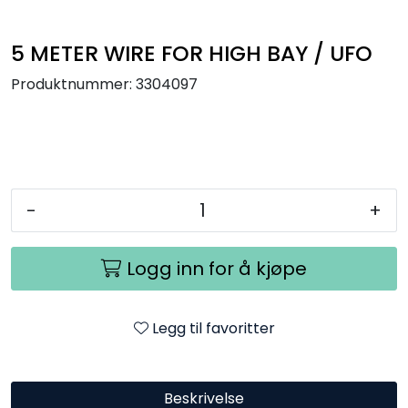
Utendørs
5 METER WIRE FOR HIGH BAY / UFO
Lyskilder
Produktnummer:
3304097
Trådløs sensor
Arbeidslampe
-
+
EPD
Logg inn for å kjøpe
Sluttsalg
Referanser
Legg til favoritter
Beskrivelse