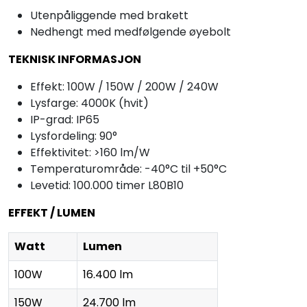
Utenpåliggende med brakett
Nedhengt med medfølgende øyebolt
TEKNISK INFORMASJON
Effekt: 100W / 150W / 200W / 240W
Lysfarge: 4000K (hvit)
IP-grad: IP65
Lysfordeling: 90°
Effektivitet: >160 lm/W
Temperaturområde: -40°C til +50°C
Levetid: 100.000 timer L80B10
EFFEKT / LUMEN
Watt
Lumen
100W
16.400 lm
150W
24.700 lm