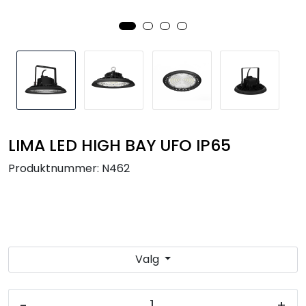
Utendørs
Lyskilder
Arbeidslampe
EPD
LIMA LED HIGH BAY UFO IP65
Sluttsalg
Produktnummer:
N462
Referanser
Valg
-
+