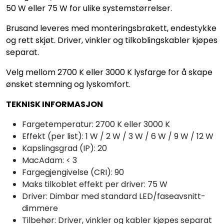
50 W eller 75 W for ulike systemstørrelser.
Brusand leveres med monteringsbrakett, endestykke
og rett skjøt. Driver, vinkler og tilkoblingskabler kjøpes
separat.
Velg mellom 2700 K eller 3000 K lysfarge for å skape
ønsket stemning og lyskomfort.
TEKNISK INFORMASJON
Fargetemperatur: 2700 K eller 3000 K
Effekt (per list): 1 W / 2 W / 3 W / 6 W / 9 W / 12 W
Kapslingsgrad (IP): 20
MacAdam: < 3
Fargegjengivelse (CRI): 90
Maks tilkoblet effekt per driver: 75 W
Driver: Dimbar med standard LED/faseavsnitt-
dimmere
Tilbehør: Driver, vinkler og kabler kjøpes separat