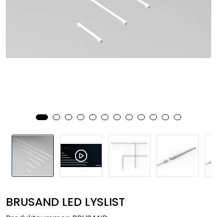
Utendørs
Lyskilder
Arbeidslampe
EPD
Sluttsalg
Referanser
BRUSAND LED LYSLIST